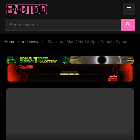
☰
Best Videos
Home
›
indonesia
›
Malu Tapi Mau OmeTv Spek YamahaByson
Categories
Popular
Trending
Latest