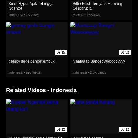
Binor Hyper Ajak Tetangga
Billie Eilish Ternyata Memang
Ngentot
SeTobrut Itu
indonesia • 2K views
Europe • 4K views
02:15
01:32
gemoy gede banget empuk
Mantaaap Banget Woooooyyyy
indonesia • 995 views
indonesia • 2.3K views
Related Videos - indonesia
01:12
05:12