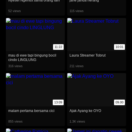
Nyesel Ngentot sama orang lain
jahe janda herang
52 views
115 views
11:22
10:01
mau di ewe tapi bingung bocil
Laura Streamer Tobrut
cindo LINGLUNG
316 views
211 views
13:09
09.00
malam pertama bersama cici
Ajak Ayang ke OYO
855 views
1.3K views