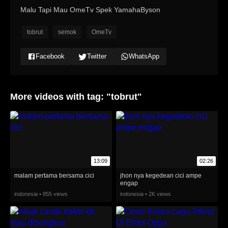
Malu Tapi Mau OmeTv Spek YamahaByson
tobrut
semok
OmeTv
Facebook
Twitter
WhatsApp
More videos with tag: "tobrut"
13:09
02:26
malam pertama bersama cici
jhon nya kegedean cici ampe
engap
indonesia • 855 views
indonesia • 2K views