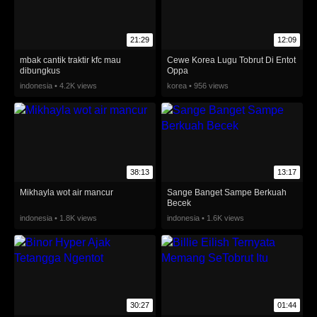
21:29
12:09
mbak cantik traktir kfc mau
Cewe Korea Lugu Tobrut Di Entot
dibungkus
Oppa
indonesia • 4.2K views
korea • 956 views
38:13
13:17
Mikhayla wot air mancur
Sange Banget Sampe Berkuah
Becek
indonesia • 1.8K views
indonesia • 1.6K views
30:27
01:44