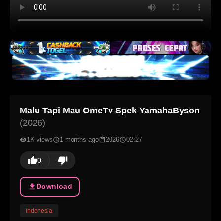
Malu Tapi Mau OmeTv Spek YamahaByson
(2026)
1K views
1 months ago
2026
02:27
0
Download
indonesia