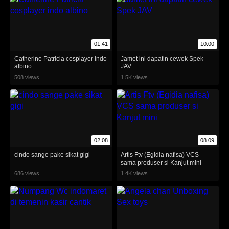
01:41
10.00
Catherine Patricia cosplayer indo
Jamet ini dapatin cewek Spek
albino
JAV
508 views
1.5K views
02:08
08.09
cindo sange pake sikat gigi
Artis Ftv (Egidia nafisa) VCS
sama produser si Kanjut mini
686 views
1.4K views