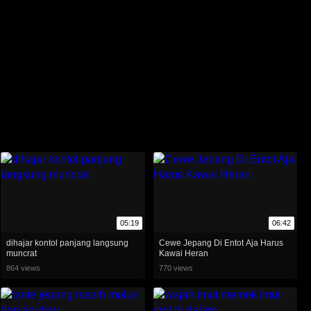
05:19
06:42
dihajar kontol panjang langsung
Cewe Jepang Di Entot Aja Harus
muncrat
Kawai Heran
864 views
770 views