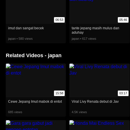
06:53
05:46
imut dan sangat becek
tante jepang masih mulus dan
aduhay
japan • 580 views
japan • 617 views
Related Videos - japan
15:58
03:17
Cewe Jepang Imut mabok di entot
Viral Livy Renata debut di Jav
685 views
4.5K views