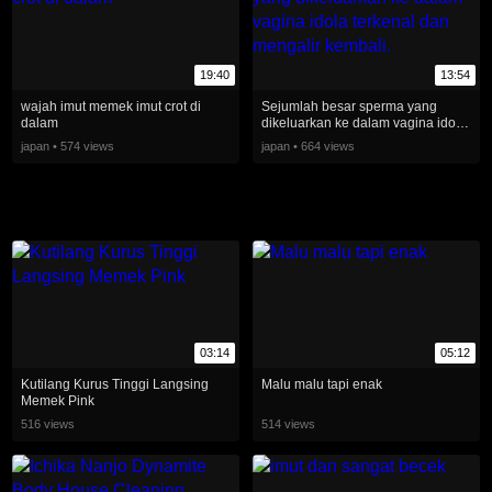
19:40
13:54
wajah imut memek imut crot di
Sejumlah besar sperma yang
dalam
dikeluarkan ke dalam vagina idola
terkenal dan mengalir kembali.
japan • 574 views
japan • 664 views
03:14
05:12
Kutilang Kurus Tinggi Langsing
Malu malu tapi enak
Memek Pink
516 views
514 views