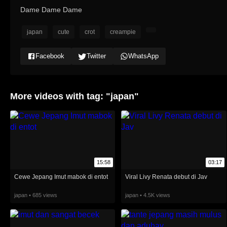
Dame Dame Dame
japan
cute
crot
creampie
Facebook
Twitter
WhatsApp
More videos with tag: "japan"
15:58
03:17
Cewe Jepang Imut mabok di entot
Viral Livy Renata debut di Jav
japan • 685 views
japan • 4.5K views