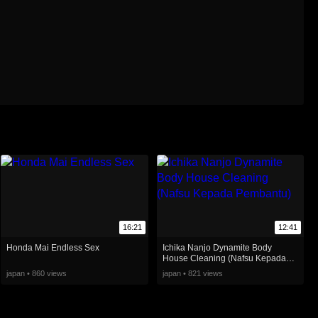
16:21
12:41
Honda Mai Endless Sex
Ichika Nanjo Dynamite Body
House Cleaning (Nafsu Kepada
Pembantu)
japan • 860 views
japan • 821 views