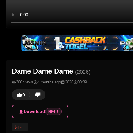
Dame Dame Dame
(2026)
306 views
4 months ago
2026
00:39
0
Download
MP4 ⬇
japan