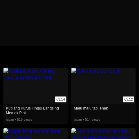
03:14
05:12
Kutilang Kurus Tinggi Langsing
Malu malu tapi enak
Memek Pink
japan • 516 views
japan • 514 views